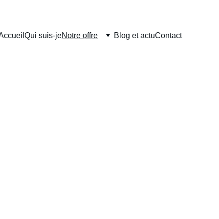
Accueil
Qui suis-je
Notre offre
Blog et actu
Contact
e au travail
nous vous proposons une 
esoins 